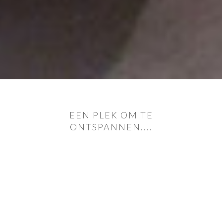
EEN PLEK OM TE
ONTSPANNEN....
Van A tot Z een badkamer van Bast
die
compleet bij u past!