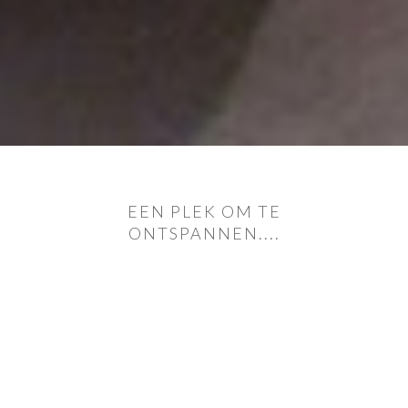
EEN PLEK OM TE
ONTSPANNEN....
Van A tot Z een badkamer van Bast
die
compleet bij u past!