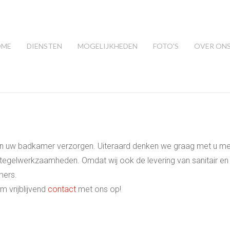
OME
DIENSTEN
MOGELIJKHEDEN
FOTO'S
OVER ON
 van uw badkamer verzorgen. Uiteraard denken we graag met u m
 tegelwerkzaamheden. Omdat wij ook de levering van sanitair en
mers.
 vrijblijvend
contact
met ons op!