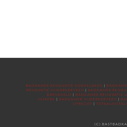
BADKAMER RENOVATIE HOEVELAKEN
|
BADKAME
RENOVATIE NIJKERKERVEEN
|
BADKAMER RENOV
BARNEVELD
|
BADKAMER RENOVATIE 
NIJKERK
|
BADKAMER NIJKERKERVEEN
|
BA
UTRECHT
|
TOTAALINSTAL
(C) BASTBADKA