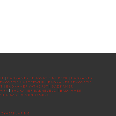
ST
|
BADKAMER RENOVATIE NIJKERK
|
BADKAMER
ENOVATIE HARDERWIJK
|
BADKAMER RENOVATIE
RT
|
BADKAMER VATHORST
|
BADKAMER
WIJK
|
BADKAMER BARNEVELD
|
BADKAMER
RING SANITAIR EN TEGELS
ACYVERKLARING