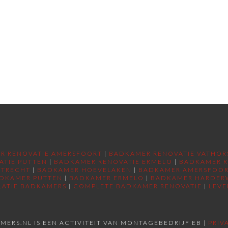
R RENOVATIE AMERSFOORT
|
BADKAMER RENOVATIE VATHOR
ATIE PUTTEN
|
BADKAMER RENOVATIE ERMELO
|
BADKAMER R
UTRECHT
|
BADKAMER HOEVELAKEN
|
BADKAMER AMERSFOO
DKAMER PUTTEN
|
BADKAMER ERMELO
|
BADKAMER HARDER
LATIE BADKAMERS
|
COMPLETE BADKAMER RENOVATIE
|
LEVE
MERS.NL IS EEN ACTIVITEIT VAN MONTAGEBEDRIJF EB |
PRIV