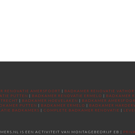
R RENOVATIE AMERSFOORT
|
BADKAMER RENOVATIE VATHOR
ATIE PUTTEN
|
BADKAMER RENOVATIE ERMELO
|
BADKAMER R
UTRECHT
|
BADKAMER HOEVELAKEN
|
BADKAMER AMERSFOO
DKAMER PUTTEN
|
BADKAMER ERMELO
|
BADKAMER HARDER
LATIE BADKAMERS
|
COMPLETE BADKAMER RENOVATIE
|
LEVE
MERS.NL IS EEN ACTIVITEIT VAN MONTAGEBEDRIJF EB |
PRIV