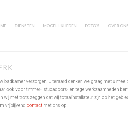
OME
DIENSTEN
MOGELIJKHEDEN
FOTO'S
OVER ON
ERK
n uw badkamer verzorgen. Uiteraard denken we graag met u mee 
r ook voor timmer-, stucadoors- en tegelwerkzaamheden bent u
n wij met trots zeggen dat wij totaalinstallateur zijn op het geb
 vrijblijvend
contact
met ons op!