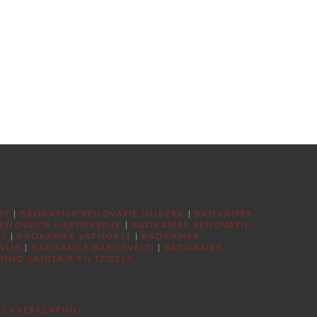
ST
|
BADKAMER RENOVATIE NIJKERK
|
BADKAMER
ENOVATIE HARDERWIJK
|
BADKAMER RENOVATIE
RT
|
BADKAMER VATHORST
|
BADKAMER
WIJK
|
BADKAMER BARNEVELD
|
BADKAMER
RING SANITAIR EN TEGELS
ACYVERKLARING