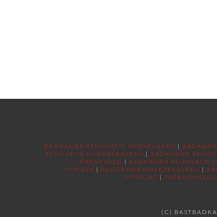
BADKAMER RENOVATIE HOEVELAKEN
|
BADKAME
RENOVATIE NIJKERKERVEEN
|
BADKAMER RENOV
BARNEVELD
|
BADKAMER RENOVATIE 
NIJKERK
|
BADKAMER NIJKERKERVEEN
|
BA
UTRECHT
|
TOTAALINSTAL
(C) BASTBADKA