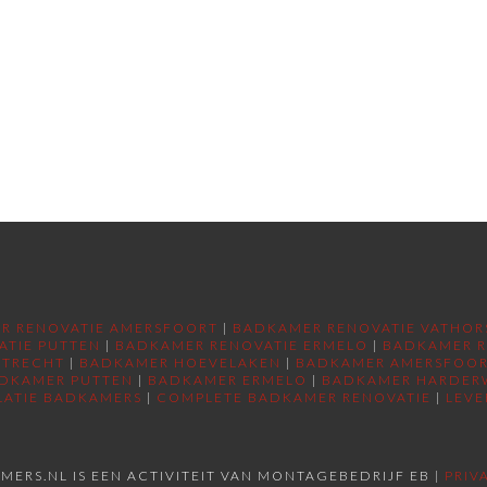
R RENOVATIE AMERSFOORT
|
BADKAMER RENOVATIE VATHOR
ATIE PUTTEN
|
BADKAMER RENOVATIE ERMELO
|
BADKAMER R
UTRECHT
|
BADKAMER HOEVELAKEN
|
BADKAMER AMERSFOO
DKAMER PUTTEN
|
BADKAMER ERMELO
|
BADKAMER HARDER
LATIE BADKAMERS
|
COMPLETE BADKAMER RENOVATIE
|
LEVE
MERS.NL IS EEN ACTIVITEIT VAN MONTAGEBEDRIJF EB |
PRIV