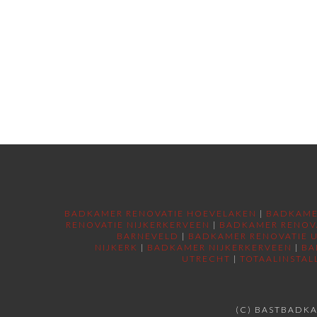
BADKAMER RENOVATIE HOEVELAKEN
|
BADKAME
RENOVATIE NIJKERKERVEEN
|
BADKAMER RENOV
BARNEVELD
|
BADKAMER RENOVATIE 
NIJKERK
|
BADKAMER NIJKERKERVEEN
|
BA
UTRECHT
|
TOTAALINSTAL
(C) BASTBADKA