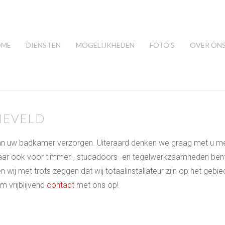
OME
DIENSTEN
MOGELIJKHEDEN
FOTO'S
OVER ON
NEVELD
van uw badkamer verzorgen. Uiteraard denken we graag met u m
r ook voor timmer-, stucadoors- en tegelwerkzaamheden bent u
n wij met trots zeggen dat wij totaalinstallateur zijn op het geb
 vrijblijvend
contact
met ons op!