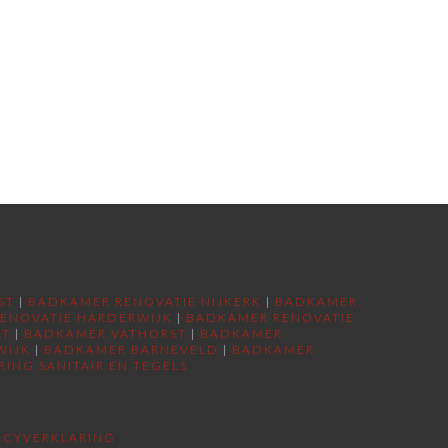
ST
|
BADKAMER RENOVATIE NIJKERK
|
BADKAMER
ENOVATIE HARDERWIJK
|
BADKAMER RENOVATIE
RT
|
BADKAMER VATHORST
|
BADKAMER
WIJK
|
BADKAMER BARNEVELD
|
BADKAMER
RING SANITAIR EN TEGELS
ACYVERKLARING