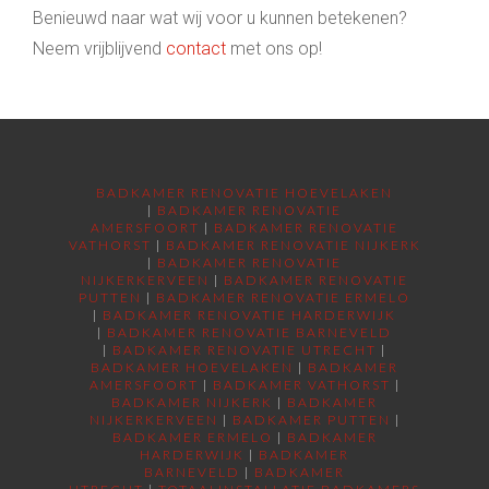
Benieuwd naar wat wij voor u kunnen betekenen?
Neem vrijblijvend
contact
met ons op!
BADKAMER RENOVATIE HOEVELAKEN
|
BADKAMER RENOVATIE
AMERSFOORT
|
BADKAMER RENOVATIE
VATHORST
|
BADKAMER RENOVATIE NIJKERK
|
BADKAMER RENOVATIE
NIJKERKERVEEN
|
BADKAMER RENOVATIE
PUTTEN
|
BADKAMER RENOVATIE ERMELO
|
BADKAMER RENOVATIE HARDERWIJK
|
BADKAMER RENOVATIE BARNEVELD
|
BADKAMER RENOVATIE UTRECHT
|
BADKAMER HOEVELAKEN
|
BADKAMER
AMERSFOORT
|
BADKAMER VATHORST
|
BADKAMER NIJKERK
|
BADKAMER
NIJKERKERVEEN
|
BADKAMER PUTTEN
|
BADKAMER ERMELO
|
BADKAMER
HARDERWIJK
|
BADKAMER
BARNEVELD
|
BADKAMER