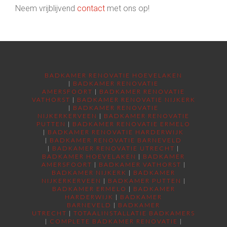
Neem vrijblijvend
contact
met ons op!
BADKAMER RENOVATIE HOEVELAKEN
|
BADKAMER RENOVATIE
AMERSFOORT
|
BADKAMER RENOVATIE
VATHORST
|
BADKAMER RENOVATIE NIJKERK
|
BADKAMER RENOVATIE
NIJKERKERVEEN
|
BADKAMER RENOVATIE
PUTTEN
|
BADKAMER RENOVATIE ERMELO
|
BADKAMER RENOVATIE HARDERWIJK
|
BADKAMER RENOVATIE BARNEVELD
|
BADKAMER RENOVATIE UTRECHT
|
BADKAMER HOEVELAKEN
|
BADKAMER
AMERSFOORT
|
BADKAMER VATHORST
|
BADKAMER NIJKERK
|
BADKAMER
NIJKERKERVEEN
|
BADKAMER PUTTEN
|
BADKAMER ERMELO
|
BADKAMER
HARDERWIJK
|
BADKAMER
BARNEVELD
|
BADKAMER
UTRECHT
|
TOTAALINSTALLATIE BADKAMERS
|
COMPLETE BADKAMER RENOVATIE
|